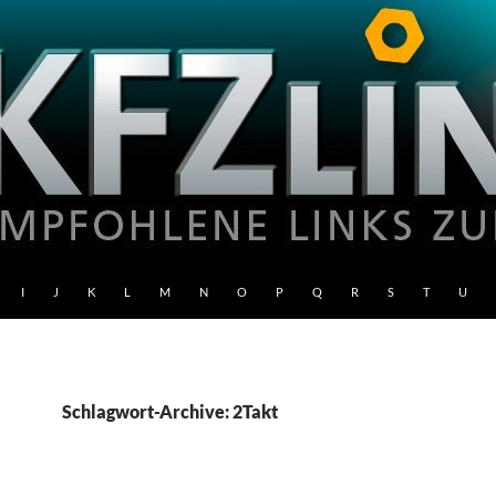
I
J
K
L
M
N
O
P
Q
R
S
T
U
Schlagwort-Archive: 2Takt