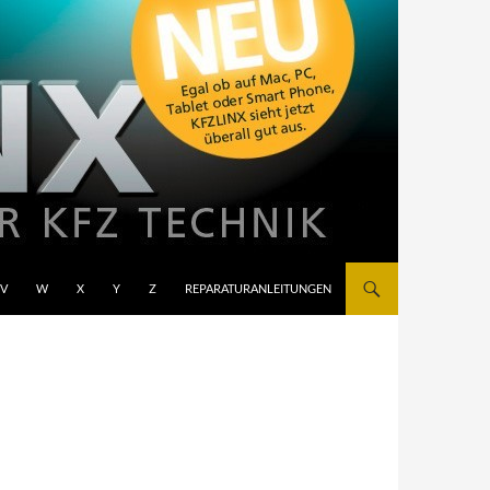
V
W
X
Y
Z
REPARATURANLEITUNGEN