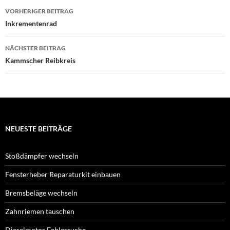
Beitragsnavigation
VORHERIGER BEITRAG
Inkrementenrad
NÄCHSTER BEITRAG
Kammscher Reibkreis
NEUESTE BEITRÄGE
Stoßdämpfer wechseln
Fensterheber Reparaturkit einbauen
Bremsbeläge wechseln
Zahnriemen tauschen
Dieselmotor Fehlersuche