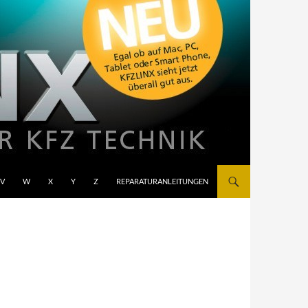
V
W
X
Y
Z
REPARATURANLEITUNGEN