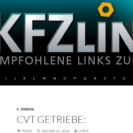
I
J
K
L
M
N
O
P
Q
R
S
T
U
C
,
VIDEOS
CVT GETRIEBE:
VIDEO
JANUAR 31, 2014
CHRIS